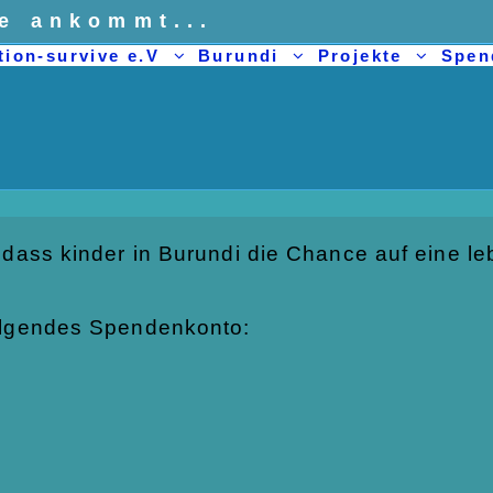
ie ankommt...
tion-survive e.V
Burundi
Projekte
Spe
 dass kinder in Burundi die Chance auf eine 
olgendes Spendenkonto: