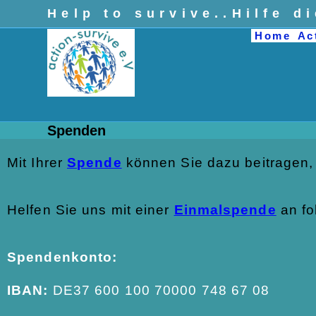
Help to survive..Hilfe d
Home
Ac
Spenden
Mit Ihrer
Spende
können Sie dazu beitragen,
Helfen Sie uns mit einer
Einmalspende
an f
Spendenkonto:
IBAN:
DE37 600 100 70000 748 67 08