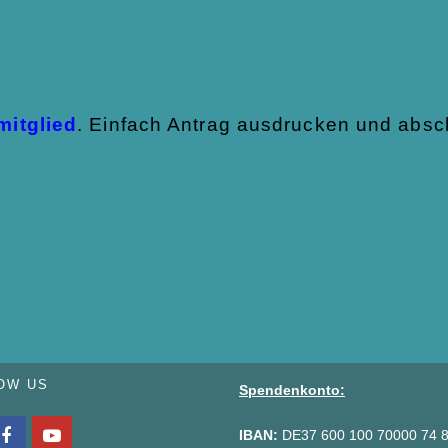
mitglied
. Einfach Antrag ausdrucken und absc
OW US
Spendenkonto:
IBAN:
DE37 600 100 70000 74 